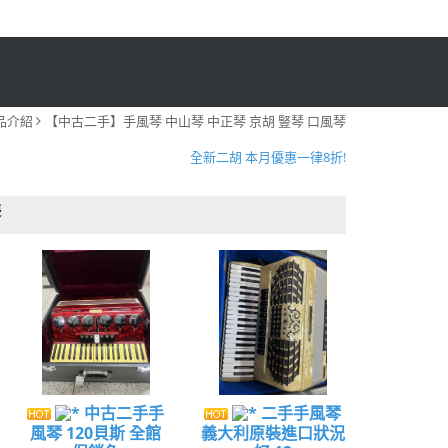
暑假限定!購買指定款吉他免費送攜帶式吉他架!
品介紹
【中古二手】手風琴 中山琴 中正琴 京胡 豎琴 口風琴
木吉他大保養原價1050元 7-8月優惠方案只要780元!
全新二胡 本月優惠一律8折!
暑假限定!購買指定款吉他免費送攜帶式吉他架!
琴
專業鋼琴到府調音、保養服務~ 歡迎來電預約!
暑假限定!購買指定款吉他免費送攜帶式吉他架!
木吉他大保養原價1050元 7-8月優惠方案只要780元!
全新二胡 本月優惠一律8折!
暑假限定!購買指定款吉他免費送攜帶式吉他架!
專業鋼琴到府調音、保養服務~ 歡迎來電預約!
中古二手手
二手手風琴
風琴 120貝斯 全館
義大利原裝進口狀況