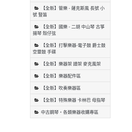
【全新】管樂 - 薩克斯風 長號 小
號 豎笛
【全新】國樂 - 二胡 中山琴 古箏
揚琴 殼仔弦
【全新】打擊樂器-電子鼓 爵士鼓
空靈鼓 手碟
【全新】樂器架 譜架 麥克風架
【全新】樂器配件區
【全新】吹奏樂器區
【全新】特殊樂器 卡林巴 母指琴
中古鋼琴・各類樂器收購專區