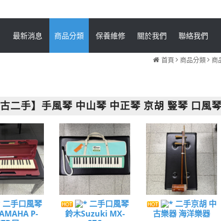
最新消息
商品分類
保養維修
關於我們
聯絡我們
首頁
商品分類
商
古二手】手風琴 中山琴 中正琴 京胡 豎琴 口風
二手口風琴
二手口風琴
二手京胡 中
MAHA P-
鈴木Suzuki MX-
古樂器 海洋樂器