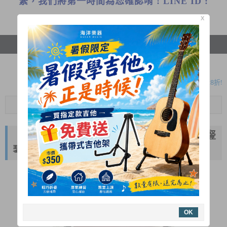
繫，我們將第一時間為您確認唷 ! LINE ID :
ocean22218924
X
首頁
保養維修
瀏覽紀錄
暑假限定!購買指定款吉他免費送攜帶式吉他架!
木吉他大保養原價1050元 7-8月優惠方案只要780元!
全新二胡 本月優惠一律8折!
暑假限定!購買指定款吉他免費送攜帶式吉他架!
Menu
專業鋼琴到府調音、保養服務~ 歡迎來電預約!
暑假限定!購買指定款吉他免費送攜帶式吉他架!
【中古二手】手風琴 中山琴 中正琴 京胡 豎
木吉他大保養原價1050元 7-8月優惠方案只要780元!
琴 口風琴
全新二胡 本月優惠一律8折!
暑假限定!購買指定款吉他免費送攜帶式吉他架!
專業鋼琴到府調音、保養服務~ 歡迎來電預約!
OK