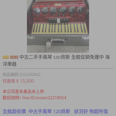
中古二手手風琴 120貝斯 全館促銷免運中 海
洋樂器
商品編號:25G260002
$ 15,500
特惠價
本公司甚多產品未上架
歡迎詢問+ line ID:ocean22218924
全館超低價 中古手風琴 120貝斯 狀況好 物超所值