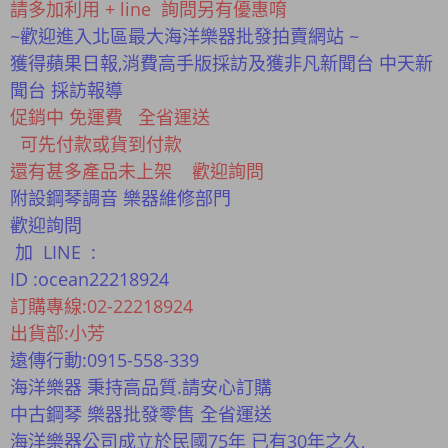
請多加利用 + line 詢問另有優惠唷
~歡迎進入北區最大海洋樂器批發拍賣網站 ~
獲得蘋果日報,消費高手版採訪及獲非凡新聞台 中天新
聞台 採訪報導
促銷中 免運費 全省運送
可先付款或貨到付款
還有甚多產品未上架 歡迎詢問
附設鋼琴調音 樂器維修部門
歡迎詢問
加 LINE :
ID :ocean22218924
訂購專線:02-22218924
出貨部:小芳
遠傳行動:0915-558-339
海洋樂器 秉持高品質.請安心訂購
中古鋼琴 樂器批發零售 全省運送
海洋樂器公司成立於民國75年 已有30年之久,