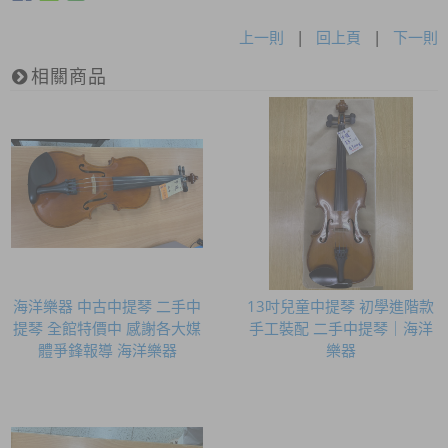
上一則
|
回上頁
|
下一則
相關商品
海洋樂器 中古中提琴 二手中
13吋兒童中提琴 初學進階款
提琴 全館特價中 感謝各大媒
手工裝配 二手中提琴｜海洋
體爭鋒報導 海洋樂器
樂器