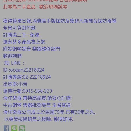
此琴為二手產品 歡迎現場試琴
獲得蘋果日報,消費高手版採訪及獲非凡新聞台採訪報導
全省可貨到付款
​訂購滿三千 免運
還有甚多產品為上架
附設鋼琴調音 樂器維修部門
歡迎詢問
加 LINE :
ID :ocean22218924
訂購專線:02-22218924
出貨部:小芳
遠傳行動:0915-558-339
海洋樂器 秉持高品質.請安心訂購
中古鋼琴 樂器批發零售 全省運送
海洋樂器公司成立於民國75年 已有30年之久,
以專業技術銷售之經驗, 獲得好評,