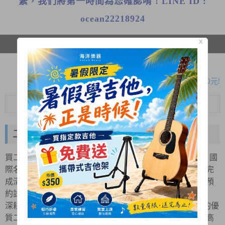
繫，我們將第一時間為您確認唷 ! LINE ID :
ocean22218924
X
首頁
保養維修
瀏覽紀錄
暑假限定!購買指定款吉他免費送攜帶式吉他架!
木吉他大保養原價1050元 7-8月優惠方案只要780元!
全新二胡 本月優惠一律8折!
Menu
暑假限定!購買指定款吉他免費送攜帶式吉他架!
專業鋼琴到府調音、保養服務~ 歡迎來電預約!
二手薩克斯風 小號 長號 上低音號
暑假限定!購買指定款吉他免費送攜帶式吉他架!
買二手管樂首選海洋樂器！嚴選 Yamaha、台灣Jupiter 、國
木吉他大保養原價1050元 7-8月優惠方案只要780元!
際名廠中古進階管樂與薩克斯風。全琴經由專業管樂技師完
全新二胡 本月優惠一律8折!
成清潔。新北中和門市現貨供應、附設專屬停車場，歡迎預
暑假限定!購買指定款吉他免費送攜帶式吉他架!
約試吹！
專業鋼琴到府調音、保養服務~ 歡迎來電預約!
深耕在地 40 年的海洋樂器，為您精選各大國際主流大廠的優
質二手管樂規格，讓您用小資族的親民預算，輕鬆帶回極高