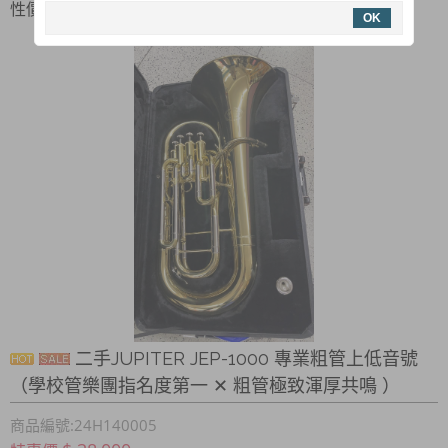
性價比的夢幻好琴！
OK
二手JUPITER JEP-1000 專業粗管上低音號
（學校管樂團指名度第一 ✕ 粗管極致渾厚共鳴 ）
商品編號:24H140005