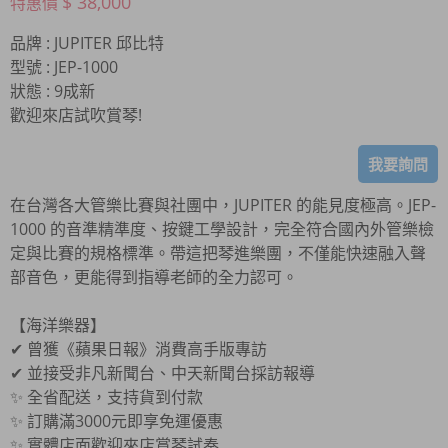
$ 38,000
特惠價
品牌 : JUPITER 邱比特
型號 : JEP-1000
狀態 : 9成新
歡迎來店試吹賞琴!
我要詢問
在台灣各大管樂比賽與社團中，JUPITER 的能見度極高。JEP-
1000 的音準精準度、按鍵工學設計，完全符合國內外管樂檢
定與比賽的規格標準。帶這把琴進樂團，不僅能快速融入聲
部音色，更能得到指導老師的全力認可。
【海洋樂器】
✔ 曾獲《蘋果日報》消費高手版專訪
✔ 並接受非凡新聞台、中天新聞台採訪報導
✨ 全省配送，支持貨到付款
✨ 訂購滿3000元即享免運優惠
✨ 實體店面歡迎來店賞琴試奏