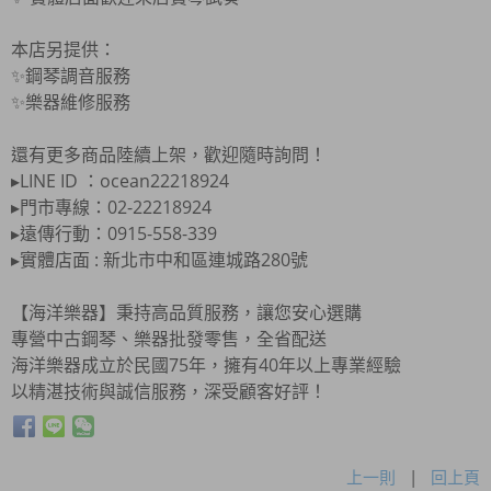
本店另提供：
✨鋼琴調音服務
✨樂器維修服務
還有更多商品陸續上架，歡迎隨時詢問！
▸LINE ID ：ocean22218924
▸門市專線：02-22218924
▸遠傳行動：0915-558-339
▸實體店面 : 新北市中和區連城路280號
【海洋樂器】秉持高品質服務，讓您安心選購
專營中古鋼琴、樂器批發零售，全省配送
海洋樂器成立於民國75年，擁有40年以上專業經驗
以精湛技術與誠信服務，深受顧客好評！
上一則
|
回上頁