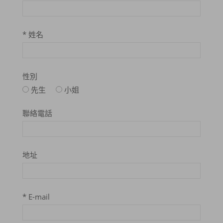
*
姓名
性別
先生
小姐
聯絡電話
地址
*
E-mail