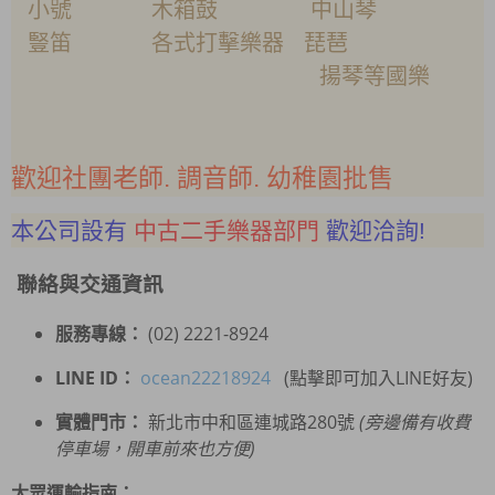
小號 木箱鼓 中山琴
豎笛 各式打擊樂器 琵琶
揚琴等國樂
歡迎社團老師. 調音師. 幼稚園批售
本公司設有
中古二手樂器部門
歡迎洽詢!
聯絡與交通資訊
服務專線：
(02) 2221-8924
LINE ID：
ocean22218924
(點擊即可加入LINE好友)
實體門市：
新北市中和區連城路280號
(旁邊備有收費
停車場，開車前來也方便)
大眾運輸指南：