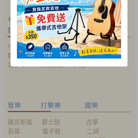
各類樂器維修與調整服務
♦
๑
我們專營各式中西樂器
鋼琴 吉他 提琴
中古鋼琴 電/
木
吉他 小提琴
數位鋼琴
電貝斯
中提琴
電子琴
烏克麗麗
大提琴
管樂 打擊樂 國樂
薩克斯風 爵士鼓 古箏
長笛 電子鼓 二胡