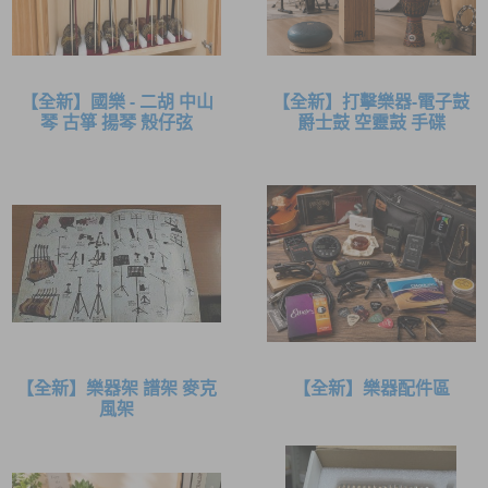
【全新】國樂 - 二胡 中山
【全新】打擊樂器-電子鼓
琴 古箏 揚琴 殼仔弦
爵士鼓 空靈鼓 手碟
【全新】樂器架 譜架 麥克
【全新】樂器配件區
風架