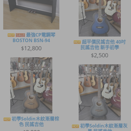
最強CP電鋼琴
BOSTON BSN-94
超平價民謠吉他 40吋
12,800
民謠吉他 新手初學
$
2,500
$
初學Soldin木紋漸層棕
色 民謠吉他
初學Soldin木紋漸層灰