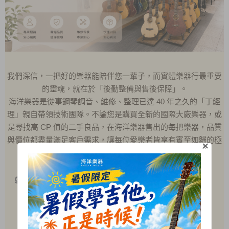
我們深信，一把好的樂器能陪伴您一輩子，而實體樂器行最重要
的靈魂，就在於「後勤整備與售後保障」。
海洋樂器是從事鋼琴調音、維修、整理已達 40 年之久的「丁經
理」親自帶領技術團隊。不論您是購買全新的國際大廠樂器，或
是尋找高 CP 值的二手良品，在海洋樂器售出的每把樂器，品質
與價位都盡量滿足客戶需求，讓每位愛樂者皆享有賓至如歸的極
×
X
致安心感。
๑
我們擁有專業技術
專業鋼琴調音與維修
♦
吉他
換弦與定期保養
♦