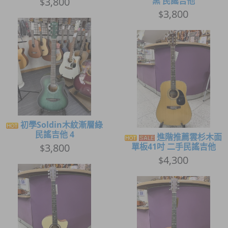
3,800
黑 民謠吉他
$
3,800
$
初學Soldin木紋漸層綠
民謠吉他 4
進階推薦雲杉木面
3,800
單板41吋 二手民謠吉他
$
4,300
$