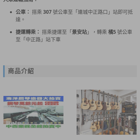
公車：
搭乘
307
號公車至「連城中正路口」站即可抵
達。
捷運轉乘：
搭乘捷運至「
景安站
」，轉乘
橘5
號公車
至「中正路」站下車
商品介紹