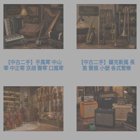
【中古二手】手風琴 中山
【中古二手】薩克斯風 長
琴 中正琴 京胡 豎琴 口風琴
笛 豎笛 小號 各式管樂