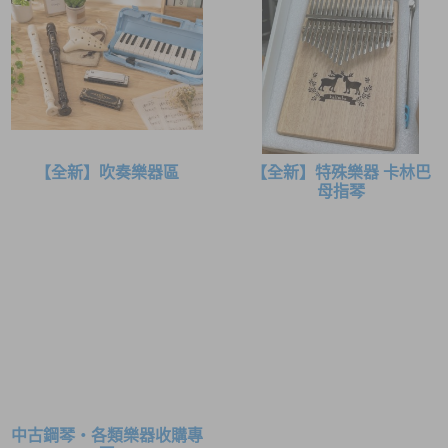
【全新】吹奏樂器區
【全新】特殊樂器 卡林巴
母指琴
中古鋼琴・各類樂器收購專