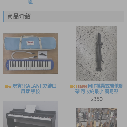
區
商品介紹
現貨! KALANI 37鍵口
MIT攜帶式吉他腳
風琴 學校
架 可收納最小 簡易型
350
$