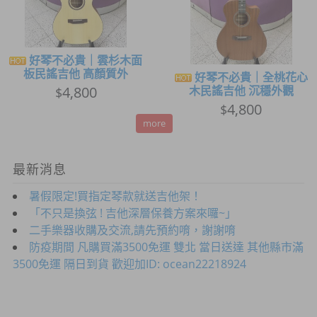
好琴不必貴｜雲杉木面
板民謠吉他 高顏質外
好琴不必貴｜全桃花心
4,800
木民謠吉他 沉穩外觀
$
4,800
$
more
最新消息
暑假限定!買指定琴款就送吉他架！
「不只是換弦 ! 吉他深層保養方案來囉~」
二手樂器收購及交流,請先預約唷，謝謝唷
防疫期間 凡購買滿3500免運 雙北 當日送達 其他縣市滿
3500免運 隔日到貨 歡迎加ID: ocean22218924